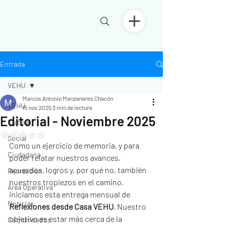
Entrada
VEHU
Marcos Antonio Manzanares Chacón
VEHU
15 nov 2025
3 min de lectura
Editorial - Noviembre 2025
Cultura
Obtuvo NaN de 5 estrellas.
Social
Como un ejercicio de memoria, y para 
Ciudadana
poder relatar nuestros avances, 
acuerdos, logros y, por qué no, también 
Recreación
nuestros tropiezos en el camino, 
Área Operativa
iniciamos esta entrega mensual de 
Noticias
Reflexiones desde Casa VEHU
. Nuestro 
objetivo es estar más cerca de la 
Comunicados