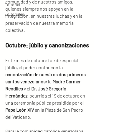
comunidad y de nuestros amigos, 
Editorial
quienes siempre nos apoyan en la 
Editoriales
integración, en nuestras luchas y en la 
preservación de nuestra memoria 
colectiva.
Octubre: júbilo y canonizaciones
Este mes de octubre fue de especial 
júbilo, al poder contar con la 
canonización de nuestros dos primeros 
santos venezolanos
: la 
Madre Carmen 
Rendiles
 y el 
Dr. José Gregorio 
Hernández
, ocurrida el 19 de octubre en 
una ceremonia pública presidida por el 
Papa León XIV
 en la Plaza de San Pedro 
del Vaticano.
Para la comunidad católica venezolana, 