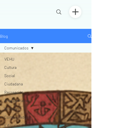
Blog
Comunicados
VEHU
Cultura
Social
Ciudadana
Recreación
Área Operativa
Noticias
Comunicados
Editorial