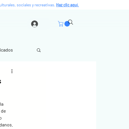
lturales, sociales y recreativas.
Haz clic aquí
.
icados
s
la 
 de 
o 
adanos.