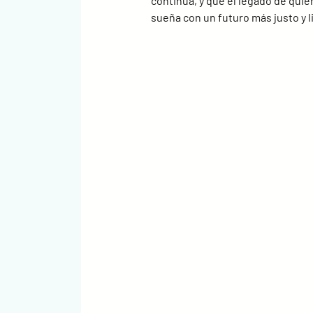
continua, y que el legado de quie
sueña con un futuro más justo y l