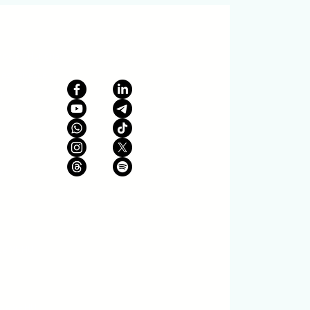
nos en Hungría
es Venezuela
ón
ad
es
 de VEHU
sde VEHU