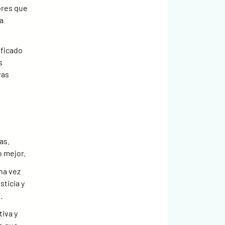
ores que 
a 
ficado 
s 
vas 
as. 
o mejor.
na vez 
ticia y 
.
iva y 