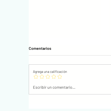
Comentarios
Agrega una calificación
Hungría en llamas: 67
Escribir un comentario...
aniversario de la revolución
húngara de 1956