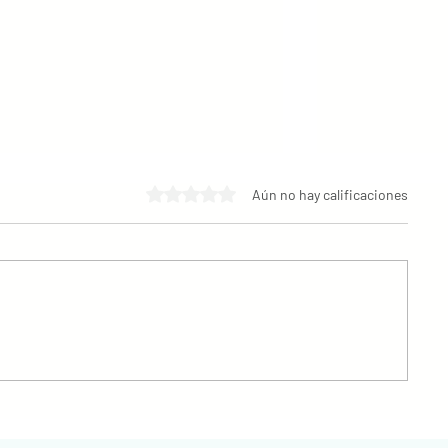
Obtuvo 0 de 5 estrellas.
Aún no hay calificaciones
Día de la Independencia de
El "Tratado d
Venezuela: Un legado de
a Hungría
coraje y libertad