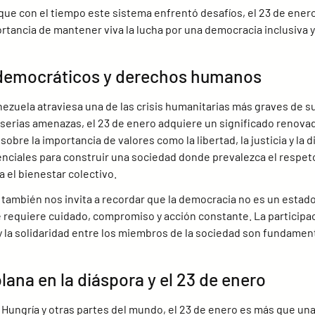
que con el tiempo este sistema enfrentó desafíos, el 23 de enero
rtancia de mantener viva la lucha por una democracia inclusiva y
s democráticos y derechos humanos
ezuela atraviesa una de las crisis humanitarias más graves de su
 serias amenazas, el 23 de enero adquiere un significado renovad
obre la importancia de valores como la libertad, la justicia y la d
nciales para construir una sociedad donde prevalezca el respeto
el bienestar colectivo.
ambién nos invita a recordar que la democracia no es un estado
requiere cuidado, compromiso y acción constante. La participac
 y la solidaridad entre los miembros de la sociedad son fundamen
ana en la diáspora y el 23 de enero
Hungría y otras partes del mundo, el 23 de enero es más que una