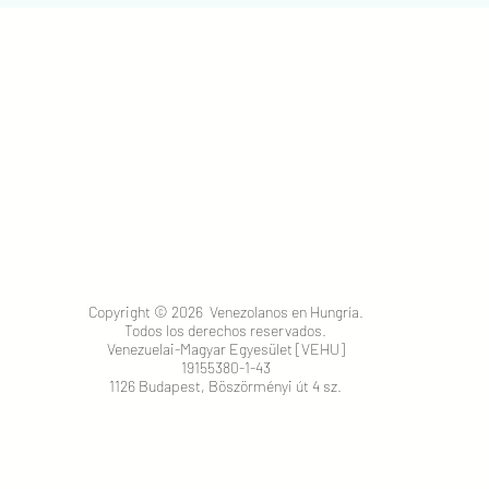
Venezola
Donacion
Instituci
Áreas
Eventos
Noticias
Comunid
Editorial
Copyright © 2026 Venezolanos en Hungría.
Todos los derechos reservados.
Blog
Venezuelai-Magyar Egyesület [VEHU]
Contacto
19155380-1-43
1126 Budapest, Böszörményi út 4 sz.​
Sé parte
Groups
Members
Dona de