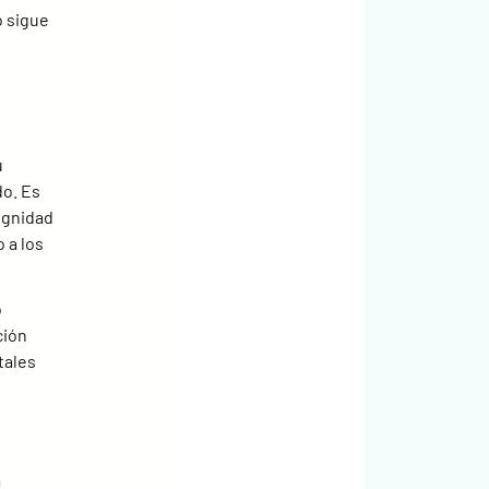
 sigue 
 
 
o. Es 
ignidad 
 a los 
 
ión 
tales 
 