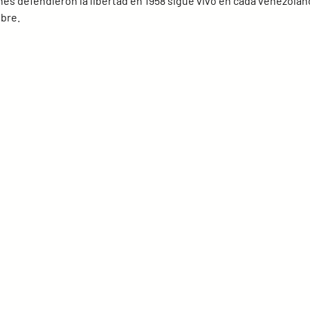
nes defendieron la libertad en 1958 sigue vivo en cada venezolan
ibre.