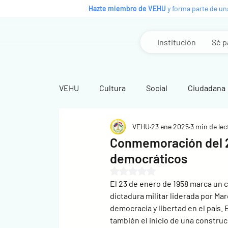
Hazte miembro de VEHU
y forma parte de un
Institución
Sé p
VEHU
Cultura
Social
Ciudadana
VEHU
23 ene 2025
3 min de lec
Editorial
Editoriales
Conmemoración del 23
democráticos
Obtuvo NaN de 5 estrellas.
El 23 de enero de 1958 marca un ca
dictadura militar liderada por M
democracia y libertad en el país. 
también el inicio de una constru