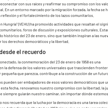
conectar con sus raíces y reafirmar su compromiso con los val
l. En un entorno marcado por la migración forzada, la fecha se h
 reflexión y el fortalecimiento de los lazos comunitarios.
en Hungría" (VEHU) ha promovido actividades que resaltan el signi
omunitarios, foros de discusión y exposiciones culturales. Esta
do histórico del 23 de enero, sino que también inspiran a las nue
 los derechos democráticos y la libertad.
desde el recuerdo
onectado, la conmemoración del 23 de enero de 1958 es una 
n la defensa de los valores universales que trascienden fronter
pequeña que parezca, contribuye a la construcción de un futur
nos pueden ser embajadores de esos valores democráticos que u
 esta fecha, renovamos nuestro compromiso con la libertad, la jus
ue siempre guiarán nuestro caminar, sin importar dónde estemos
 nos recuerda que la lucha por la democracia es una tarea colect