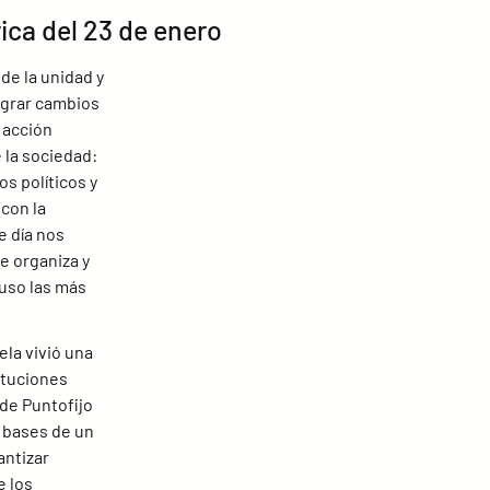
ica del 23 de enero
de la unidad y 
ograr cambios 
 acción 
 la sociedad: 
s políticos y 
con la 
e día nos 
e organiza y 
uso las más 
la vivió una 
ituciones 
de Puntofijo 
 bases de un 
ntizar 
 los 