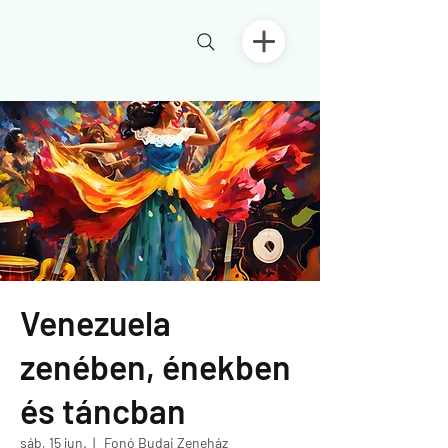
Venezuela
zenében, énekben
és táncban
sáb, 15 jun.
  |  
Fonó Budai Zeneház