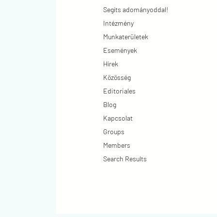
Segíts adományoddal!
Intézmény
Munkaterületek
Események
Hírek
Közösség
Editoriales
Blog
Kapcsolat
Groups
Members
Search Results