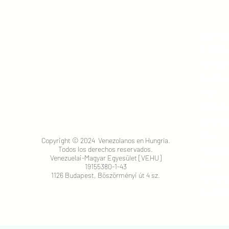
Segíts a
Intézmén
Munkater
Esemény
Hírek
Közösség
Editorial
Blog
Copyright © 2024 Venezolanos en Hungría.
Todos los derechos reservados.
Kapcsola
Venezuelai-Magyar Egyesület [VEHU]
Groups
19155380-1-43
1126 Budapest, Böszörményi út 4 sz.​
Members
Search R