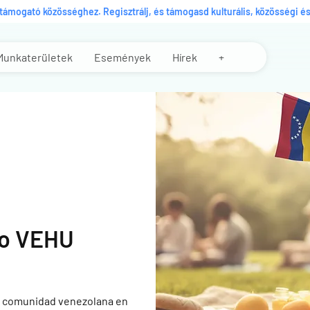
s támogató közösséghez. Regisztrálj, és támogasd kulturális, közösségi 
Munkaterületek
Események
Hírek
+
o VEHU
a comunidad venezolana en