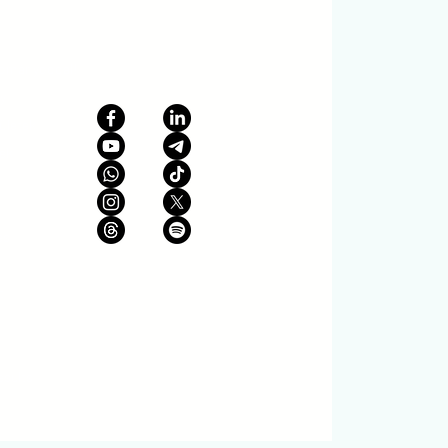
dományoddal!
y
ületek
ek
es
t
esults