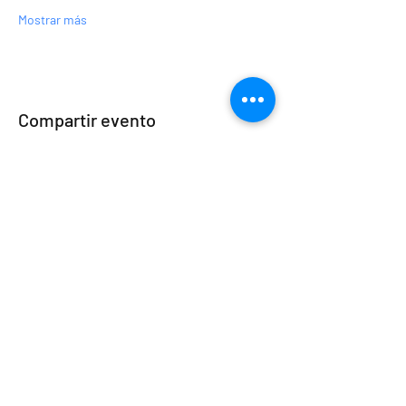
Mostrar más
Compartir evento
Copyright © 2026 Venezolanos en Hungría.
Todos los derechos reservados.
Venezuelai-Magyar Egyesület [VEHU]