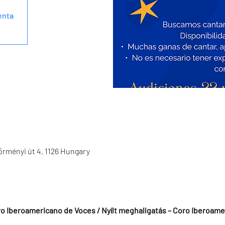
enta
rményi út 4, 1126 Hungary
ro Iberoamericano de Voces / Nyílt meghallgatás – Coro Iberoam