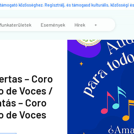
s támogató közösséghez. Regisztrálj, és támogasd kulturális, közösségi 
Munkaterületek
Események
Hírek
+
ertas – Coro
o de Voces /
atás – Coro
o de Voces