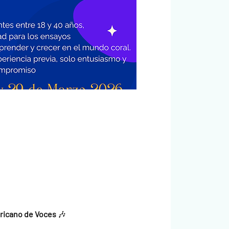
ericano de Voces
 🎶