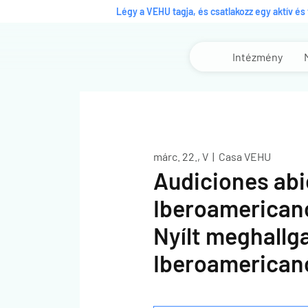
Légy a VEHU tagja, és csatlakozz egy aktív é
Intézmény
márc. 22., V
  |  
Casa VEHU
Audiciones abi
Iberoamerican
Nyílt meghallg
Iberoamerican