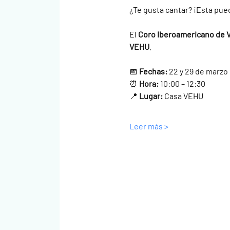
¿Te gusta cantar? ¡Esta pue
El 
Coro Iberoamericano de 
VEHU
.
📅 
Fechas:
 22 y 29 de marzo
⏰ 
Hora:
 10:00 – 12:30
📍 
Lugar:
 Casa VEHU
Leer más >